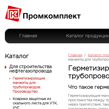
Главная
Каталог продукци
Каталог
Главная
/
Каталог пр
манжеты для трубопро
Для строительства
Герметизи
нефтегазопровода
трубопрово
Герметизирующие
манжеты для
Что такое гер
трубопроводов:
Производство
Герметизирующие манж
Коврики защитные из
пространства между тр
скального листа для УТК,
через препятствия, та
УЧГ