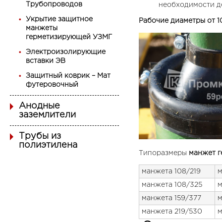
Трубопроводов
необходимости д
Укрытие защитное
Рабочие диаметры от 1
манжеты
герметизирующей УЗМГ
Электроизолирующие
вставки ЭВ
Защитный коврик – Мат
футеровочный
Анодные
заземлители
Трубы из
полиэтилена
Типоразмеры
манжет г
манжета 108/219
м
манжета 108/325
м
манжета 159/377
м
манжета 219/530
м