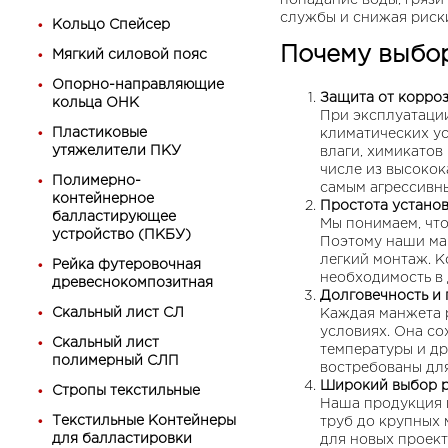
попадание воды, грязи
службы и снижая риски
Кольцо Спейсер
Почему выбо
Мягкий силовой пояс
Опорно-направляющие
Защита от корроз
кольца ОНК
При эксплуатаци
Пластиковые
климатических ус
утяжелители ПКУ
влаги, химикатов
числе из высокок
Полимерно-
самым агрессивн
контейнерное
Простота устано
балластирующее
Мы понимаем, что
устройство (ПКБУ)
Поэтому наши ма
легкий монтаж. К
Рейка футеровочная
необходимость в
древеснокомпозитная
Долговечность и 
Скальный лист СЛ
Каждая манжета 
условиях. Она со
Скальный лист
температуры и д
полимерный СЛП
востребованы дл
Широкий выбор р
Стропы текстильные
Наша продукция 
Текстильные Контейнеры
труб до крупных
для балластировки
для новых проек